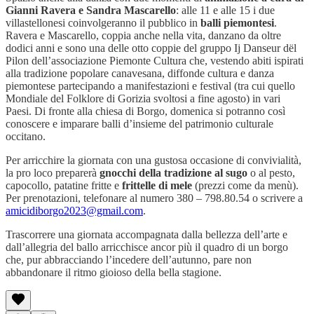
Gianni Ravera e Sandra Mascarello
: alle 11 e alle 15 i due
villastellonesi coinvolgeranno il pubblico in
balli piemontesi
.
Ravera e Mascarello, coppia anche nella vita, danzano da oltre
dodici anni e sono una delle otto coppie del gruppo Ij Danseur dël
Pilon dell’associazione Piemonte Cultura che, vestendo abiti ispirati
alla tradizione popolare canavesana, diffonde cultura e danza
piemontese partecipando a manifestazioni e festival (tra cui quello
Mondiale del Folklore di Gorizia svoltosi a fine agosto) in vari
Paesi. Di fronte alla chiesa di Borgo, domenica si potranno così
conoscere e imparare balli d’insieme del patrimonio culturale
occitano.
Per arricchire la giornata con una gustosa occasione di convivialità,
la pro loco preparerà
gnocchi della tradizione al sugo
o al pesto,
capocollo, patatine fritte e
frittelle di mele
(prezzi come da menù).
Per prenotazioni, telefonare al numero 380 – 798.80.54 o scrivere a
amicidiborgo2023@gmail.com
.
Trascorrere una giornata accompagnata dalla bellezza dell’arte e
dall’allegria del ballo arricchisce ancor più il quadro di un borgo
che, pur abbracciando l’incedere dell’autunno, pare non
abbandonare il ritmo gioioso della bella stagione.