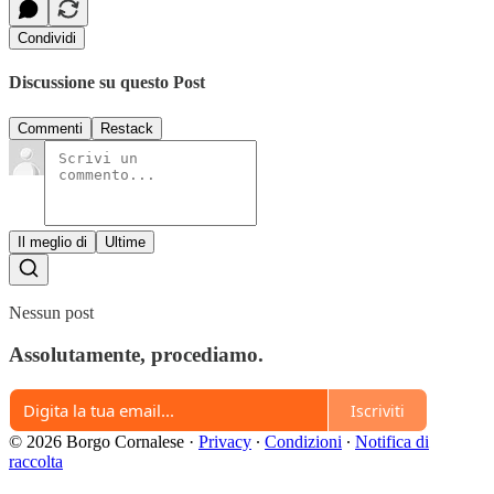
Condividi
Discussione su questo Post
Commenti
Restack
Il meglio di
Ultime
Nessun post
Assolutamente, procediamo.
Iscriviti
© 2026 Borgo Cornalese
·
Privacy
∙
Condizioni
∙
Notifica di
raccolta