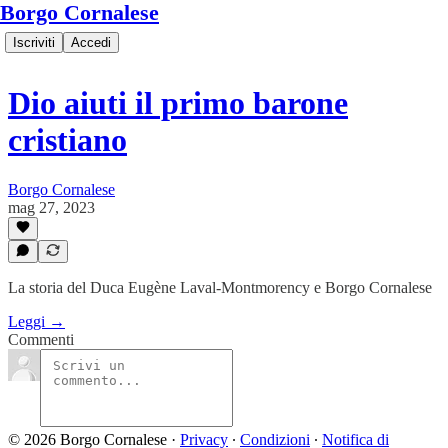
Borgo Cornalese
Iscriviti
Accedi
Dio aiuti il primo barone
cristiano
Borgo Cornalese
mag 27, 2023
La storia del Duca Eugène Laval-Montmorency e Borgo Cornalese
Leggi →
Commenti
© 2026 Borgo Cornalese
·
Privacy
∙
Condizioni
∙
Notifica di