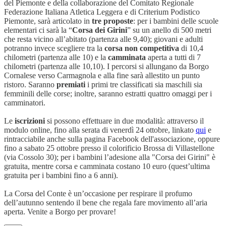
del Piemonte e della collaborazione del Comitato Regionale
Federazione Italiana Atletica Leggera e di Criterium Podistico
Piemonte, sarà articolato in
tre proposte
: per i bambini delle scuole
elementari ci sarà la “
Corsa dei Girini
” su un anello di 500 metri
che resta vicino all’abitato (partenza alle 9,40); giovani e adulti
potranno invece scegliere tra la
corsa non competitiva
di 10,4
chilometri (partenza alle 10) e la
camminata
aperta a tutti di 7
chilometri (partenza alle 10,10). I percorsi si allungano da Borgo
Cornalese verso Carmagnola e alla fine sarà allestito un punto
ristoro. Saranno
premiati
i primi tre classificati sia maschili sia
femminili delle corse; inoltre, saranno estratti quattro omaggi per i
camminatori.
Le
iscrizioni
si possono effettuare in due modalità: attraverso il
modulo online, fino alla serata di venerdì 24 ottobre, linkato
qui
e
rintracciabile anche sulla pagina Facebook dell'associazione, oppure
fino a sabato 25 ottobre presso il colorificio Brossa di Villastellone
(via Cossolo 30); per i bambini l’adesione alla "Corsa dei Girini" è
gratuita, mentre corsa e camminata costano 10 euro (quest’ultima
gratuita per i bambini fino a 6 anni).
La Corsa del Conte è un’occasione per respirare il profumo
dell’autunno sentendo il bene che regala fare movimento all’aria
aperta. Venite a Borgo per provare!