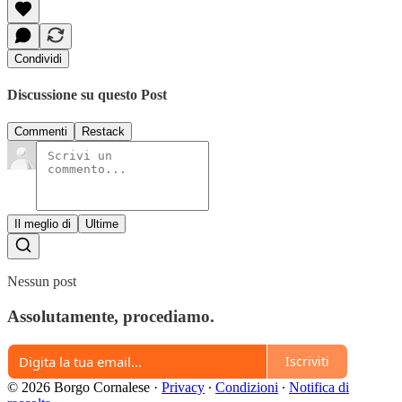
Condividi
Discussione su questo Post
Commenti
Restack
Il meglio di
Ultime
Nessun post
Assolutamente, procediamo.
Iscriviti
© 2026 Borgo Cornalese
·
Privacy
∙
Condizioni
∙
Notifica di