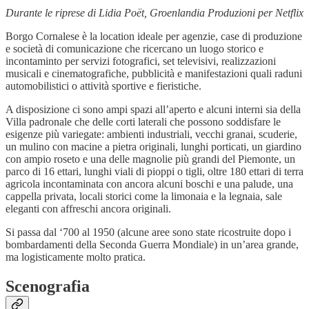
Durante le riprese di Lidia Poët, Groenlandia Produzioni per Netflix
Borgo Cornalese è la location ideale per agenzie, case di produzione
e società di comunicazione che ricercano un luogo storico e
incontaminto per servizi fotografici, set televisivi, realizzazioni
musicali e cinematografiche, pubblicità e manifestazioni quali raduni
automobilistici o attività sportive e fieristiche.
A disposizione ci sono ampi spazi all’aperto e alcuni interni sia della
Villa padronale che delle corti laterali che possono soddisfare le
esigenze più variegate: ambienti industriali, vecchi granai, scuderie,
un mulino con macine a pietra originali, lunghi porticati, un giardino
con ampio roseto e una delle magnolie più grandi del Piemonte, un
parco di 16 ettari, lunghi viali di pioppi o tigli, oltre 180 ettari di terra
agricola incontaminata con ancora alcuni boschi e una palude, una
cappella privata, locali storici come la limonaia e la legnaia, sale
eleganti con affreschi ancora originali.
Si passa dal ‘700 al 1950 (alcune aree sono state ricostruite dopo i
bombardamenti della Seconda Guerra Mondiale) in un’area grande,
ma logisticamente molto pratica.
Scenografia